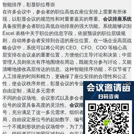
智能排序，彰显职位尊崇
在许多会议中，参会者的职位高低在座位安排上需要有所体
现，以彰显会议的规范性和对重要嘉宾的尊重。
会议排座系统
具备按照参会者职位高低自动排座的强大功能。系统能够识别
Excel 表格中关于职位的信息字段，依据预设的职位层级规
则，自动将参会者安排到合适的座位位置。在一场企业高层战
略会议中，系统可以将公司的 CEO、CFO、COO 等核心高
层安排在会议桌的重要位置，方便他们主导讨论和决策；中层
管理人员则依次有序地围绕在周边，既能充分参与讨论，又能
清晰地接收高层传达的信息。这种智能排序功能，不仅节省了
人工排座的时间和精力，更确保了座位安排的合理性和公正
性，使会议秩序井然，彰显会议的专业性和权威性。
广告
自由定制，满足多元需求
不同的会议场地、会议形式以及参会者的特殊需求，都要求座
位号的设置具备高度的灵活性。
会议排座系统
允许自定义座位
号，充分满足了这一多元需求。组织者可以根据会议场地的布
局，自由设定座位号的起始数字、编号规则以及编号方式。在
一个不规则形状的会议场馆中，为了方便参会者快速找到座
位，组织者可以按照区域划分，自定义座位号，如 “A 区 1